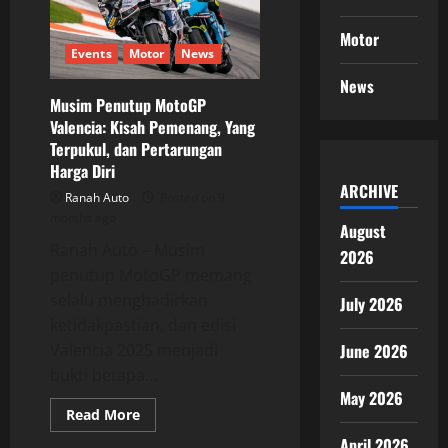
Tim
VR46
Motor
yang
Lebih
Events
Motor
News
dari
Sekadar
News
Dukungan
Musim Penutup MotoGP
Valencia: Kisah Pemenang, Yang
Terpukul, dan Pertarungan
Harga Diri
ARCHIVE
Ranah Auto
Posted on 9
months ago
August
Ranah Auto – Musim
2026
penutup MotoGP memang
selalu menghadirkan
July 2026
ketidakpastian, dan edisi
Valencia 2025 menjadi
June 2026
bukti betapa...
May 2026
Read
Read More
more
about
April 2026