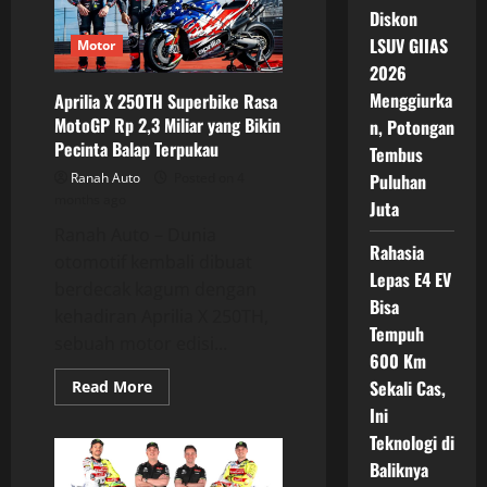
Rumor
Diskon
Pindah
LSUV GIIAS
ke
Motor
Honda
2026
Akhirnya
Terjawab
Menggiurka
Aprilia X 250TH Superbike Rasa
MotoGP Rp 2,3 Miliar yang Bikin
n, Potongan
Pecinta Balap Terpukau
Tembus
Ranah Auto
Posted on 4
Puluhan
months ago
Juta
Ranah Auto – Dunia
Rahasia
otomotif kembali dibuat
Lepas E4 EV
berdecak kagum dengan
Bisa
kehadiran Aprilia X 250TH,
Tempuh
sebuah motor edisi...
600 Km
Read
Sekali Cas,
Read More
more
Ini
about
Aprilia
Teknologi di
X
250TH
Baliknya
Superbike