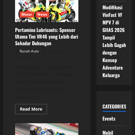
Rasa
MotoGP
Modifikasi
Rp
2,3
VinFast VF
Motor
News
Miliar
MPV 7 di
yang
Bikin
Pertamina Lubricants: Sponsor
GIIAS 2026
Pecinta
Balap
Utama Tim VR46 yang Lebih dari
Tampil
Terpukau
Sekadar Dukungan
Lebih Gagah
Ranah Auto
Posted on 7
dengan
months ago
Konsep
Ranah Auto – Sejak tahun
Adventure
2024, Pertamina Lubricants
Keluarga
telah menjadi sponsor
utama untuk tim VR46,
sebuah tim...
CATEGORIES
Read
Read More
more
about
Events
Pertamina
Lubricants:
Sponsor
Mobil
Utama