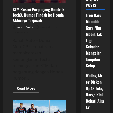
POSTS
KTM Resmi Perpanjang Kontrak
Tech3, Rumor Pindah ke Honda
Tren Baru
Akhirnya Terjawab
Memilih
Kaca Film
Ranah Auto
Posted on 3
months ago
Mobil, Tak
Lagi
Ranah Auto – Dunia
Sekadar
MotoGP sempat ramai
Mengejar
membicarakan
Tampilan
kemungkinan Tech3
Gelap
meninggalkan KTM dan
bergabung dengan Honda.
Wuling Air
Rumor...
ev Diskon
Rp48 Juta,
Read
Read More
more
Harga Kini
about
KTM
Dekati Aira
Resmi
Perpanjang
EV
Kontrak
Tech3,