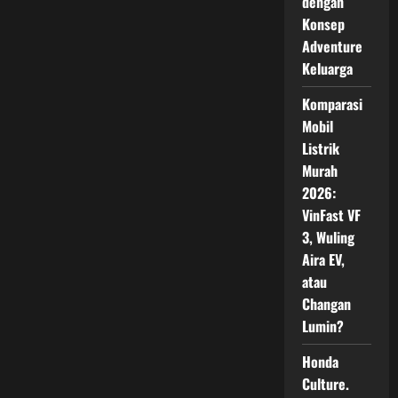
dengan
Canggih,
dan
Konsep
Performa
Adventure
Lebih
Bertenaga
Keluarga
Komparasi
Mobil
Listrik
Murah
2026:
VinFast VF
3, Wuling
Aira EV,
atau
Changan
Lumin?
Honda
Culture.