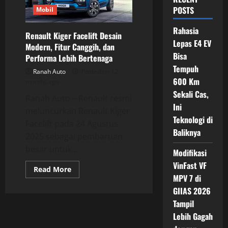
POSTS
Mobil
Rahasia
Renault Kiger Facelift Desain
Lepas E4 EV
Modern, Fitur Canggih, dan
Bisa
Performa Lebih Bertenaga
Tempuh
Ranah Auto
Posted on 12
600 Km
months ago
Sekali Cas,
Ranah Auto – Renault resmi
Ini
meluncurkan Renault Kiger
Teknologi di
Facelift pada 24 Agustus
Baliknya
2025 sebagai pembaruan
besar untuk...
Modifikasi
VinFast VF
Read
Read More
more
MPV 7 di
about
GIIAS 2026
Renault
Kiger
Tampil
Facelift
Desain
Lebih Gagah
Modern,
Fitur