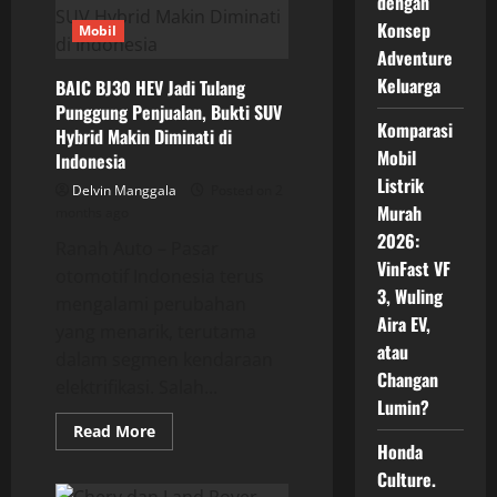
dengan
Rp
589
Konsep
Mobil
Juta,
SUV
Adventure
Plug-
in
Keluarga
BAIC BJ30 HEV Jadi Tulang
Hybrid
Punggung Penjualan, Bukti SUV
dengan
Jarak
Komparasi
Hybrid Makin Diminati di
Tempuh
Mobil
Indonesia
hingga
1.300
Listrik
Km
Delvin Manggala
Posted on 2
Siap
Murah
months ago
Tantang
Pasar
2026:
Ranah Auto – Pasar
Indonesia
VinFast VF
otomotif Indonesia terus
3, Wuling
mengalami perubahan
Aira EV,
yang menarik, terutama
atau
dalam segmen kendaraan
Changan
elektrifikasi. Salah...
Lumin?
Read
Read More
more
Honda
about
BAIC
Culture.
BJ30