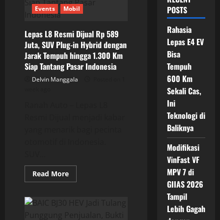
POSTS
Events
Mobil
Rahasia
Lepas L8 Resmi Dijual Rp 589
Lepas E4 EV
Juta, SUV Plug-in Hybrid dengan
Bisa
Jarak Tempuh hingga 1.300 Km
Siap Tantang Pasar Indonesia
Tempuh
600 Km
Delvin Manggala
Posted on 1
week ago
Sekali Cas,
Ini
Ranah Auto – Lepas L8
Teknologi di
Resmi Dijual menjadi kabar
Baliknya
yang menarik bagi pecinta
otomotif di Indonesia.
Modifikasi
SUV...
VinFast VF
MPV 7 di
Read
Read More
more
GIIAS 2026
about
Lepas
Tampil
L8
Resmi
Lebih Gagah
Dijual