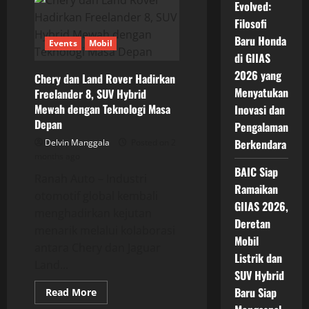
Evolved:
HEV
Jadi
Filosofi
Tulang
Punggung
Baru Honda
Events
Mobil
Penjualan,
Bukti
di GIIAS
SUV
2026 yang
Hybrid
Chery dan Land Rover Hadirkan
Makin
Menyatukan
Freelander 8, SUV Hybrid
Diminati
di
Mewah dengan Teknologi Masa
Inovasi dan
Indonesia
Depan
Pengalaman
Berkendara
Delvin Manggala
Posted on 2
months ago
BAIC Siap
Ranah Auto – Industri
Ramaikan
otomotif global kembali
GIIAS 2026,
menghadirkan kejutan
Deretan
menarik melalui kolaborasi
Mobil
antara Chery dan Jaguar
Listrik dan
Land...
SUV Hybrid
Baru Siap
Read
Read More
more