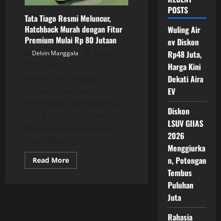
POSTS
Tata Tiago Resmi Meluncur,
Hatchback Murah dengan Fitur
Wuling Air
Premium Mulai Rp 80 Jutaan
ev Diskon
Rp48 Juta,
Delvin Manggala
Posted on 2
months ago
Harga Kini
Dekati Aira
Ranah Auto – Pasar
EV
otomotif kembali
diramaikan oleh kehadiran
Diskon
mobil terjangkau dengan
LSUV GIIAS
fitur yang mengejutkan.
2026
Tata Motors...
Menggiurka
n, Potongan
Read
Read More
more
Tembus
about
Tata
Puluhan
Tiago
Resmi
Juta
Meluncur,
Hatchback
Murah
Rahasia