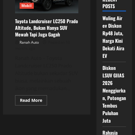
POSTS
Mobil
Wuling Air
Toyota Landcruiser LC250 Prado
ev Diskon
Altitude, Bukan Hanya SUV
Rp48 Juta,
Mewah Tapi Juga Gagah
Harga Kini
Ranah Auto
Posted on 10
Dekati Aira
months ago
EV
Ranah Auto – Toyota
Landcruiser LC250 Prado
Diskon
Altitude bukan sekadar SUV
LSUV GIIAS
biasa, melainkan sebuah
2026
ikon yang memadukan...
Menggiurka
n, Potongan
Read
Read More
more
Tembus
about
Puluhan
Toyota
Landcruiser
Juta
LC250
Prado
Altitude,
Rahasia
Bukan