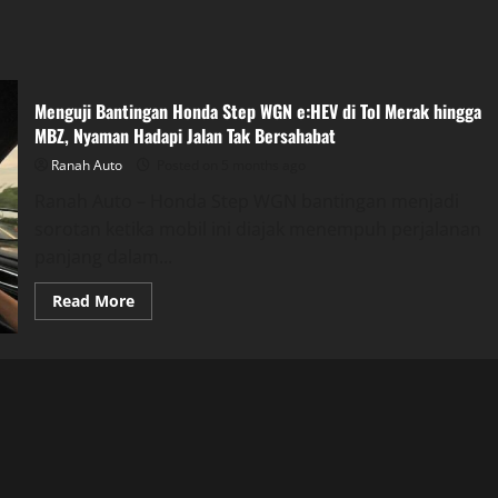
Menguji Bantingan Honda Step WGN e:HEV di Tol Merak hingga
MBZ, Nyaman Hadapi Jalan Tak Bersahabat
Ranah Auto
Posted on 5 months ago
Ranah Auto – Honda Step WGN bantingan menjadi
sorotan ketika mobil ini diajak menempuh perjalanan
panjang dalam...
Read
Read More
more
about
Menguji
Bantingan
Honda
Step
WGN
e:HEV
di
Tol
Merak
hingga