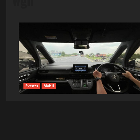
wgn
Events
Mobil